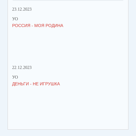
23.12.2023
22.
УО
УО
РОССИЯ - МОЯ РОДИНА
ОС
22.12.2023
21.
УО
УО
ДЕНЬГИ - НЕ ИГРУШКА
РА
КР