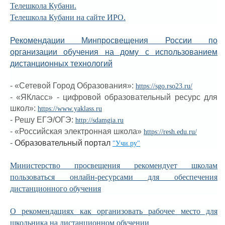
Телешкола Кубани.
Телешкола Кубани на сайте ИРО.
Рекомендации Минпросвещения России по
организации обучения на дому с использованием
дистанционных технологий
- «Сетевой Город Образования»:
https://sgo.rso23.ru/
- «ЯКласс» - цифровой образовательный ресурс для
школ»:
https://www.yaklass.ru
- Решу ЕГЭ/ОГЭ:
http://sdamgia.ru
- «
Российская электронная школа
»
https://resh.edu.ru/
-
Образовательный портал
"Учи.ру"
Министерство просвещения рекомендует школам
пользоваться онлайн-ресурсами для обеспечения
дистанционного обучения
О рекомендациях как организовать рабочее место для
школьника на дистанционном обучении