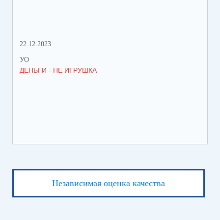
22.12.2023
21.
УО
УО
ДЕНЬГИ - НЕ ИГРУШКА
РА
КР
Независимая оценка качества