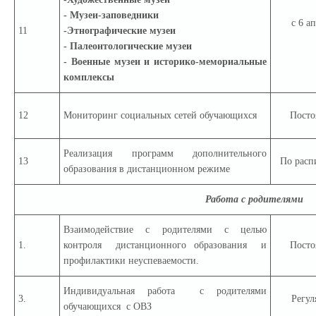
- Музеи-заповедники
с 6 а
11
-Этнографические музеи
- Палеонтологические музеи
- Военные музеи и историко-мемориальные
комплексы
12
Мониторинг социальных сетей обучающихся
Посто
Реализация программ дополнительного
13
По расп
образования в дистанционном режиме
Работа с родителями
Взаимодействие с родителями с целью
1.
контроля дистанционного образования и
Посто
профилактики неуспеваемости.
Индивидуальная работа с родителями
3.
Регул
обучающихся с ОВЗ