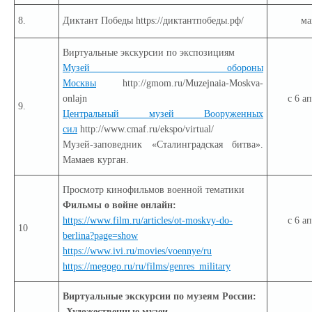
8.
Диктант Победы https://диктантпобеды.рф/
ма
Виртуальные экскурсии по экспозициям
Музей обороны
Москвы
http://gmom.ru/Muzejnaia-Moskva-
onlajn
с 6 а
9.
Центральный музей Вооруженных
сил
http://www.cmaf.ru/ekspo/virtual/
Музей-заповедник «Сталинградская битва».
Мамаев курган.
Просмотр кинофильмов военной тематики
Фильмы о войне онлайн:
https://www.film.ru/articles/ot-moskvy-do-
с 6 а
10
berlina?page=show
https://www.ivi.ru/movies/voennye/ru
https://megogo.ru/ru/films/genres_military
Виртуальные экскурсии по музеям России:
-
Художественные музеи