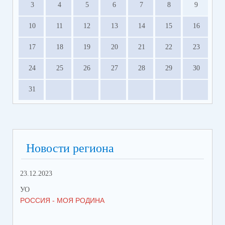
3
4
5
6
7
8
9
10
11
12
13
14
15
16
17
18
19
20
21
22
23
24
25
26
27
28
29
30
31
Новости региона
23.12.2023
22.
УО
УО
РОССИЯ - МОЯ РОДИНА
ОС