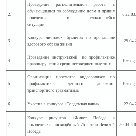
Проведение разъяснительной работы с
обучающимися по соблюдению норм и правил
2.
с 22.03
поведения в сложившейся
ситуации
Конкурс листовок, буклетов по пропаганде
3.
25.04.
здорового образа жизни
Проведение инструктажей по профилактике
4
Еженед
правонарушений среди несовершеннолетних
Организация просмотра видеороликов по
5
профилактике детского дорожно-
Еженед
транспортного травматизма
6.
Участия в конкурсе «Солдатская каша»
22.04.
Конкурс рисунков «Живет Победа в
7.
поколениях», посвящённый 75-летию Великой
30.04-8.0
Победы